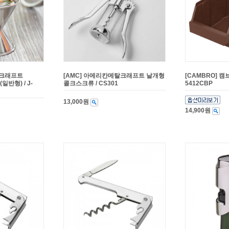
탈크래프트
[AMC] 아메리칸메탈크래프트 날개형
[CAMBRO] 캠
반형) / J-
콜크스크류 / CS301
5412CBP
13,000원
14,900원