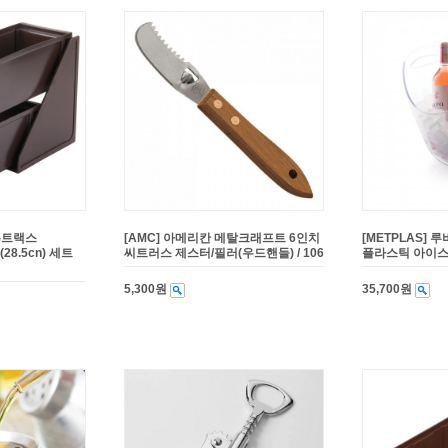
스-트랙스
[AMC] 아메리칸 메탈크래프트 6인치
[METPLAS] 
8.5cn) 세트
씨트러스 제스터/필러(우드핸들) / 106
플라스틱 아이스 버
5,300원
35,700원