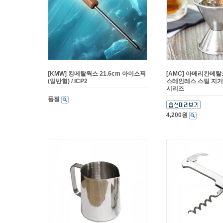
[KMW] 킹메탈웍스 21.6cm 아이스픽
[AMC] 아메리칸메
(일반형) / ICP2
스테인레스 스틸 지거(일
시리즈
품절
4,200원