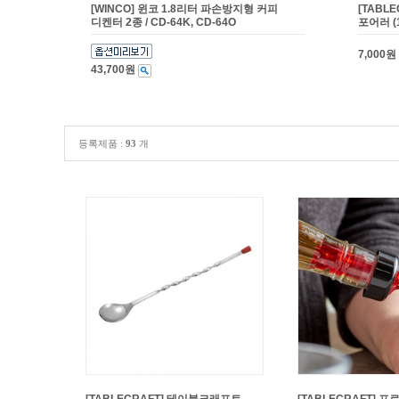
[WINCO] 윈코 1.8리터 파손방지형 커피
[TABL
디켄터 2종 / CD-64K, CD-64O
포어러 (1
7,000원
43,700원
등록제품 :
93
개