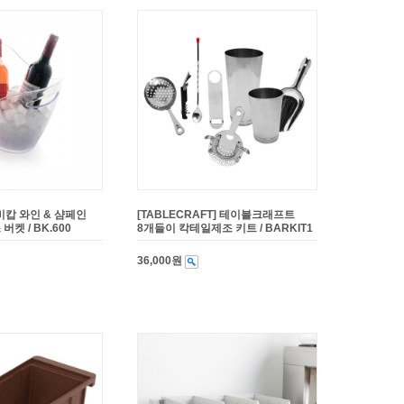
루비캅 와인 & 샴페인
[TABLECRAFT] 테이블크래프트
켓 / BK.600
8개들이 칵테일제조 키트 / BARKIT1
36,000원