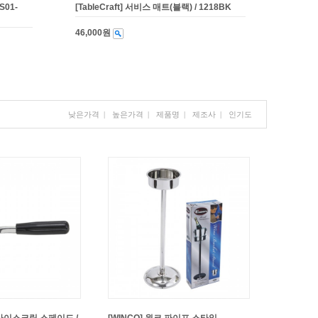
S01-
[TableCraft] 서비스 매트(블랙) / 1218BK
46,000원
낮은가격
|
높은가격
|
제품명
|
제조사
|
인기도