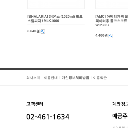
[BHALARIA] 34온스 (1020ml) 밀크
[AMC] 아메리칸 
스팀피처 / MLK1000
웨이터용 콜크스크류 (
WCS867
8,640원
4,400원
회사소개
이용안내
개인정보처리방침
이용약관
|
|
|
고객센터
계좌정
예금주
02-461-1634
기업은행 : 5