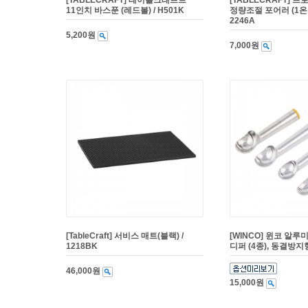
[TABLECRAFT] 테이블크래프트
[TABLECRAFT] 프
11인치 바스푼 (레드볼) / H501K
정량조절 포어러 (1온스
2246A
5,200원
7,000원
[TableCraft] 서비스 매트(블랙) /
[WINCO] 윈코 알
1218BK
디퍼 (4종), 동결방지형
46,000원
15,000원