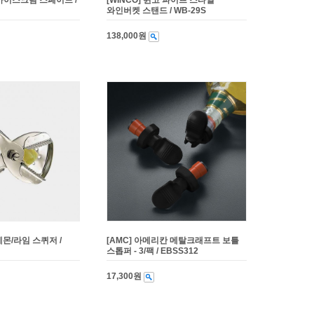
 아이스크림 스페이드 /
[WINCO] 윈코 파이프 스타일
와인버켓 스탠드 / WB-29S
138,000원
레몬/라임 스퀴저 /
[AMC] 아메리칸 메탈크래프트 보틀
스톱퍼 - 3/팩 / EBSS312
17,300원