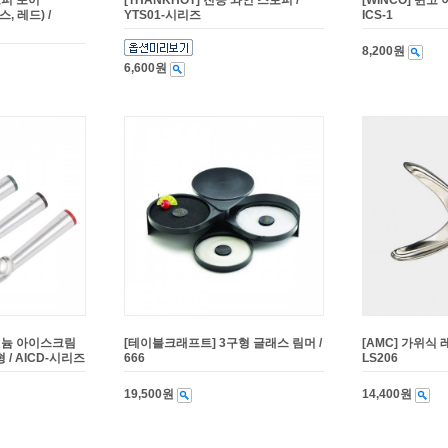
로퍼 포어
[THANKHOT] 진공 와인 스토퍼 /
[WINCO] 윈코
, 레드) /
YTS01-시리즈
ICS-1
8,200원
6,600원
루미늄 아이스크림
[테이블크래프트] 3구형 글래스 림머 /
[AMC] 가위식 
 / AICD-시리즈
666
LS206
19,500원
14,400원