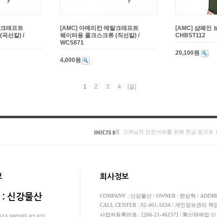
메탈크래프트
[AMC] 아메리칸 메탈크래프트
[AMC] 샴페인 
곡선칼) /
웨이터용 콜크스크류 (직선칼) /
CHBST112
WCS871
20,100원
4,000원
1
2
3
4
[끝]
고객님의 안전거래를 위해 현금 등으로 
보
회사정보
 : 신강물산
COMPANY : 신강물산 / OWNER : 한상혁 / AD
CALL CENTER : 02-461-1634 / 개인정보관리 책
사업자등록번호 : [206-21-46157] / 통신판매업 
13-000205-02-021