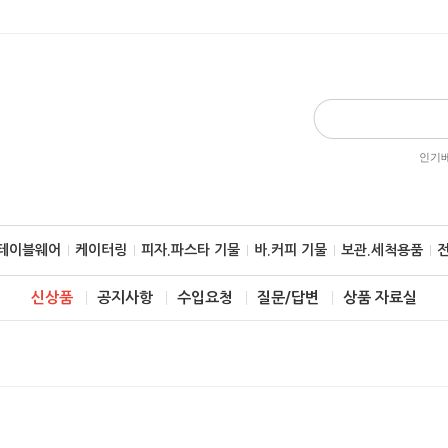
인기베
.테이블웨어
케이터링
피자.파스타 기물
바.커피 기물
보관.세척용품
신상품
공지사항
수입요청
질문/답변
상품 자료실