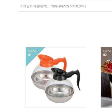
칵테일과 와인바
커피서비스와 디저트
(71)
|
(22)
|
BEST
BEST
01
02