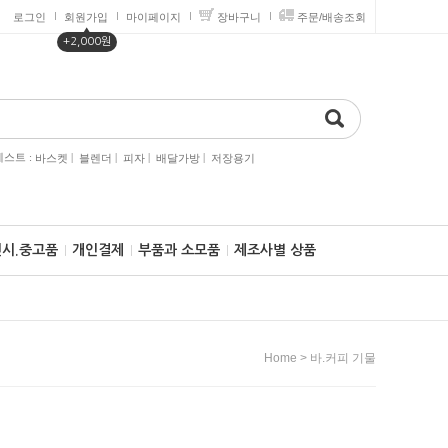
로그인
회원가입
마이페이지
장바구니
주문/배송조회
▲
+2,000원
스트 :
|
|
|
|
바스켓
블렌더
피자
배달가방
저장용기
전시.중고품
개인결제
부품과 소모품
제조사별 상품
>
Home
바.커피 기물