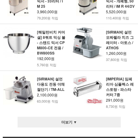
믹서 - 33리터 / i
믹서 - 개폐형, 50
M 25
리터 / iM R 44/2V
3,960,000원
5,520,000원
79,200원 적립
110,400원 적립
[해밀턴비치 커머
[SIRMAN] 설먼
셜] 8쿼트 믹싱 볼
모짜렐라 치즈 그
- 스탠드 믹서 CP
레이터 - 아토스 /
M800-CE 전용 /
ATHOS
BW800SS
1,260,000원
192,000원
37,800원 적립
5,760원 적립
[SIRMAN] 설먼
[IMPERIA] 임페
다용도 전동 야채
리아 심플렉스 레
절단기 / TM-ALL
스토랑 - 파스타
커터 7종
2,100,000원
291,000원
63,000원 적립
8,730원 적립
더보기 ▼