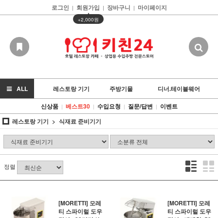
로그인
회원가입
장바구니
마이페이지
|
|
|
▲
+2,000원
ALL
레스토랑 기기
주방기물
디너.테이블웨어
신상품
베스트30
수입요청
질문/답변
이벤트
|
|
|
|
레스토랑 기기
식재료 준비기기
정렬
[MORETTI] 모레
[MORETTI] 모레
티 스파이럴 도우
티 스파이럴 도우