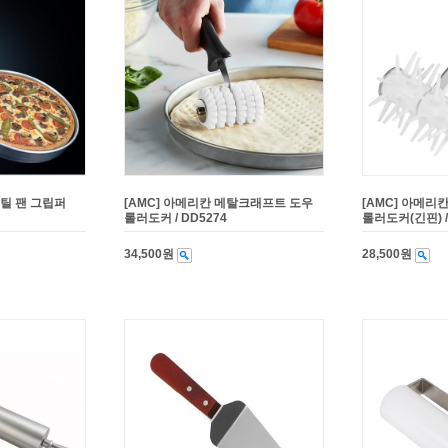
스틸 팬 그립퍼
[AMC] 아메리칸 메탈크래프트 도우
[AMC] 아메리
롤러도커 / DD5274
롤러도커(긴핀) /
34,500원
28,500원