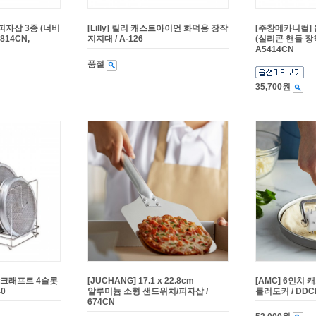
피자삽 3종 (너비
[Lilly] 릴리 캐스트아이언 화덕용 장작
[주창메카니컬]
3814CN,
지지대 / A-126
(실리콘 핸들 장착형
A5414CN
품절
35,700원
탈크래프트 4슬롯
[JUCHANG] 17.1 x 22.8cm
[AMC] 6인치
40
알루미늄 소형 샌드위치/피자삽 /
롤러도커 / DDC
674CN