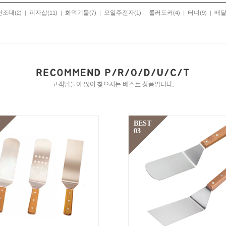
건조대
피자삽
화덕기물
오일주전자
롤러도커
터너
배
(2)
|
(11)
|
(7)
|
(1)
|
(4)
|
(9)
|
BEST
03