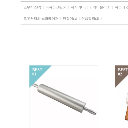
도우박스
피자스크린
피자커터
라비올리
파스타 
(2)
|
(2)
|
(3)
|
(1)
|
도우커터와 스크레이퍼
팬집게
거품팝퍼
|
(1)
|
(2)
|
BEST
BEST
01
02