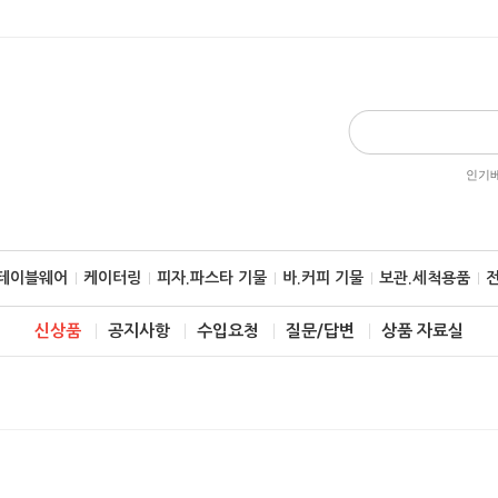
인기베
.테이블웨어
케이터링
피자.파스타 기물
바.커피 기물
보관.세척용품
신상품
공지사항
수입요청
질문/답변
상품 자료실