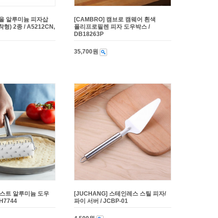
 올 알루미늄 피자삽
[CAMBRO] 캠브로 캠웨어 흰색
) 2종 / A5212CN,
폴리프로필렌 피자 도우박스 /
DB18263P
35,700원
 캐스트 알루미늄 도우
[JUCHANG] 스테인레스 스틸 피자/
H7744
파이 서버 / JCBP-01