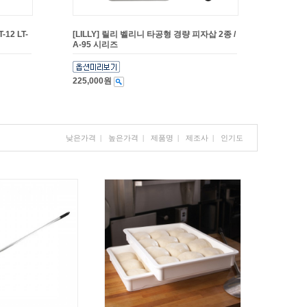
12 LT-
[LILLY] 릴리 벨리니 타공형 경량 피자삽 2종 /
A-95 시리즈
225,000원
낮은가격
|
높은가격
|
제품명
|
제조사
|
인기도