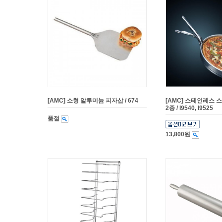
[AMC] 소형 알루미늄 피자삽 / 674
[AMC] 스테인레스 
2종 / I9540, I9525
품절
13,800원