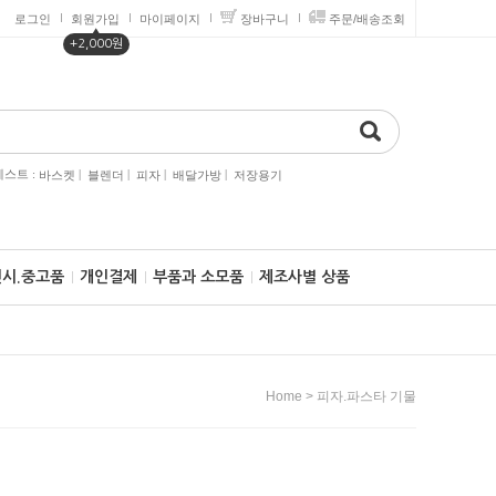
로그인
회원가입
마이페이지
장바구니
주문/배송조회
▲
+2,000원
스트 :
|
|
|
|
바스켓
블렌더
피자
배달가방
저장용기
전시.중고품
개인결제
부품과 소모품
제조사별 상품
>
Home
피자.파스타 기물