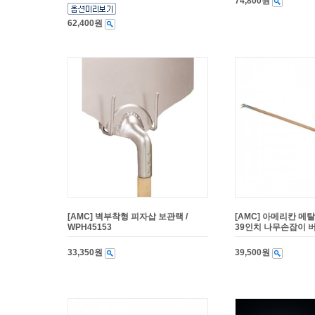
74,800원
62,400원
[AMC] 벽부착형 피자삽 보관랙 /
[AMC] 아메리칸 
WPH45153
39인치 나무손잡이 버블
33,350원
39,500원