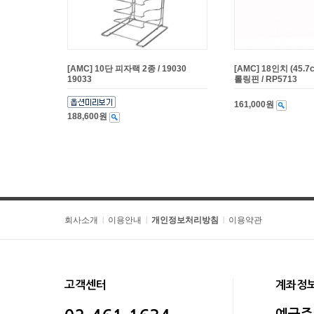
[AMC] 10단 피자랙 2종 / 19030
[AMC] 18인치 (45.
19033
롤링핀 / RP5713
161,000원
188,600원
회사소개
이용안내
개인정보처리방침
이용약관
|
|
|
고객센터
계좌정