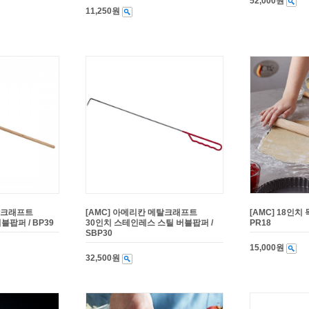
52,000원
11,250원
메탈크래프트
[AMC] 아메리칸 메탈크래프트
[AMC] 18인치
팝퍼 / BP39
30인치 스테인레스 스틸 버블팝퍼 /
PR18
SBP30
15,000원
32,500원