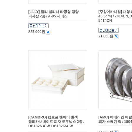
[LILLY] 릴리 벨리니 타공형 경량
[주창메카니컬] 대형 
피자삽 2종 / A-95 시리즈
45.5cm) / 2814CN, 
5414CN
225,000원
21,600원
[CAMBRO] 캠브로 캠웨어 흰색
[AMC] 아메리칸 메
폴리카보네이트 피자 도우박스 2종 /
피자 스크린 랙 / 180
DB18263CW, DB18266CW