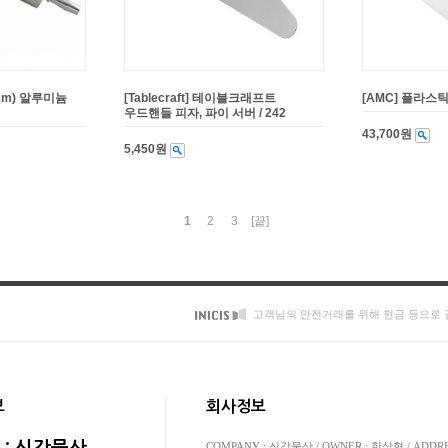
7cm) 알루미늄
[Tablecraft] 테이블크래프트
[AMC] 플라스틱
우드핸들 피자, 파이 서버 / 242
43,700원
5,450원
1
2
3
[끝]
고객님의 안전거래를 위해 현금 등으로 
보
회사정보
COMPANY : 신강물산 / OWNER : 한상혁 / AD