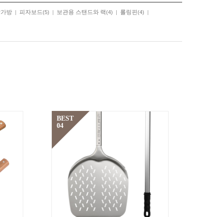
달가방
피자보드
보관용 스탠드와 랙
롤링핀
|
(5)
|
(4)
|
(4)
|
BEST
04