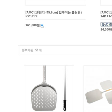
[AMC] 18인치 (45.7cm) 알루미늄 롤링핀 /
[AMC] 
RP5713
14P, LT
161,000원
14,500
등록제품 :
58
개