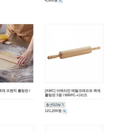
4,500원
 목재 프렌치 롤링핀 /
[AMC] 아메리칸 메탈크래프트 목재
롤링핀 3종 / WRPC-시리즈
121,200원