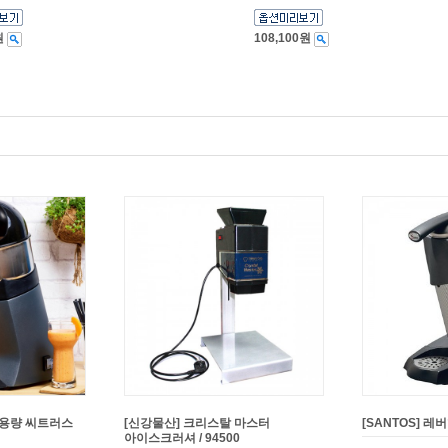
원
108,100원
 대용량 씨트러스
[신강물산] 크리스탈 마스터
[SANTOS] 레
아이스크러셔 / 94500