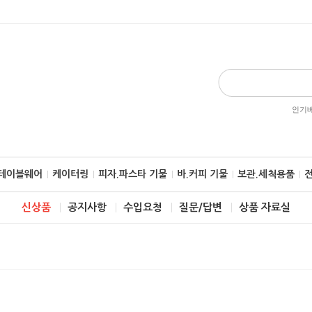
인기베
.테이블웨어
케이터링
피자.파스타 기물
바.커피 기물
보관.세척용품
신상품
공지사항
수입요청
질문/답변
상품 자료실