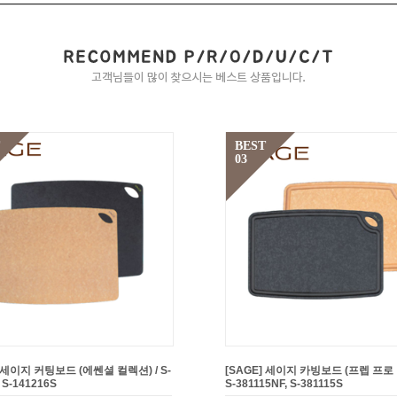
BEST
03
] 세이지 커팅보드 (에쎈셜 컬렉션) / S-
[SAGE] 세이지 카빙보드 (프렙 프로 
 S-141216S
S-381115NF, S-381115S