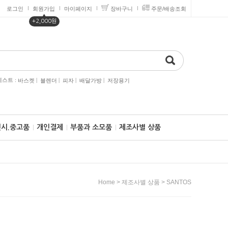
로그인
회원가입
마이페이지
장바구니
주문/배송조회
▲
+2,000원
스트 :
|
|
|
|
바스켓
블렌더
피자
배달가방
저장용기
전시.중고품
개인결제
부품과 소모품
제조사별 상품
>
>
Home
제조사별 상품
SANTOS