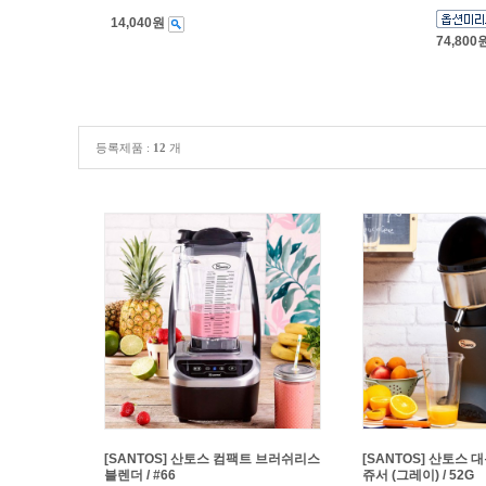
14,040원
74,800
등록제품 :
12
개
[SANTOS] 산토스 컴팩트 브러쉬리스
[SANTOS] 산토스
블렌더 / #66
쥬서 (그레이) / 52G