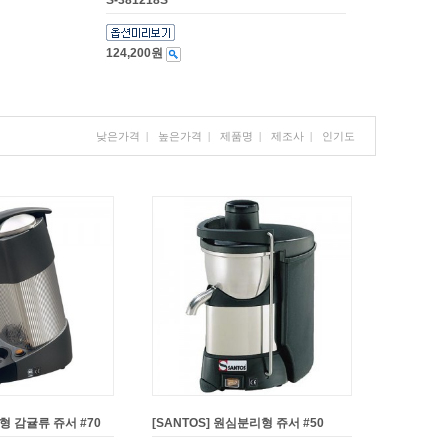
S-381218S
124,200원
낮은가격
|
높은가격
|
제품명
|
제조사
|
인기도
버형 감귤류 쥬서 #70
[SANTOS] 원심분리형 쥬서 #50