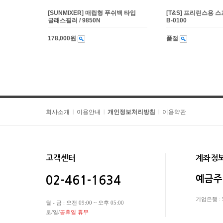
[SUNMIXER] 매립형 푸쉬백 타입
[T&S] 프리린스용 스
글래스필러 / 9850N
B-0100
178,000원
품절
회사소개
이용안내
개인정보처리방침
이용약관
|
|
|
고객센터
계좌정
예금주
02-461-1634
기업은행 : 5
월 - 금 : 오전 09:00 ~ 오후 05:00
토/일/
공휴일 휴무