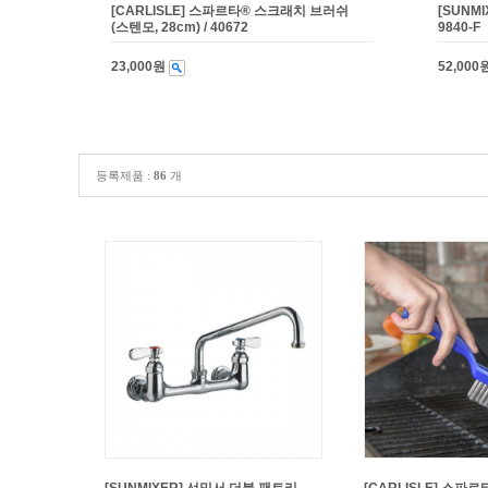
[CARLISLE] 스파르타® 스크래치 브러쉬
[SUNM
(스텐모, 28cm) / 40672
9840-F
23,000원
52,000
등록제품 :
86
개