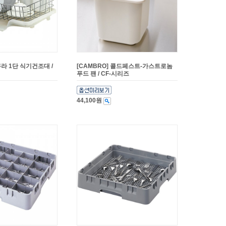
쿠라 1단 식기건조대 /
[CAMBRO] 콜드페스트-가스트로놈
푸드 팬 / CF-시리즈
44,100원