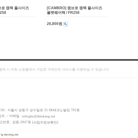
캠브로 캠랙 풀사이즈
[CAMBRO] 캠브로 캠랙 풀사이즈
258
플랫웨어랙 / FR258
26,800원
결제 시 저희 쇼핑몰에서 가입한 구매안전 서비스를 이용하실 수 있습니다.
DRESS : 서울시 성동구 성수일로 55 SK테크노빌딩 705호
임자 : / 이메일 :
trifoglio@shinkang.net
신고번호 : 성동-2847호
[사업자정보확인]