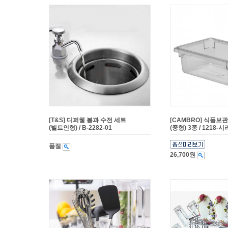
[T&S] 디퍼웰 볼과 수전 세트
[CAMBRO] 식품보
(빌트인형) / B-2282-01
(중형) 3종 / 1218-
품절
26,700원