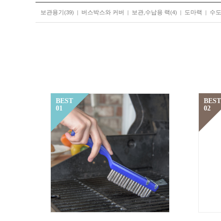
보관용기
버스박스와 커버
보관,수납용 랙
도마랙
수
(39)
|
|
(4)
|
|
BEST
BEST
01
02