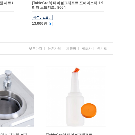
전 세트 /
[TableCraft] 테이블크래프트 포어마스터 1.9
리터 보틀키트 / 8064
13,000원
낮은가격
|
높은가격
|
제품명
|
제조사
|
인기도